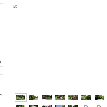
6.
n,