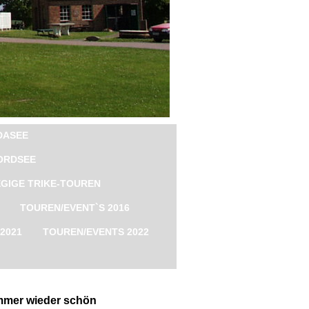
DASEE
ORDSEE
GIGE TRIKE-TOUREN
TOUREN/EVENT`S 2016
2021
TOUREN/EVENTS 2022
immer wieder schön