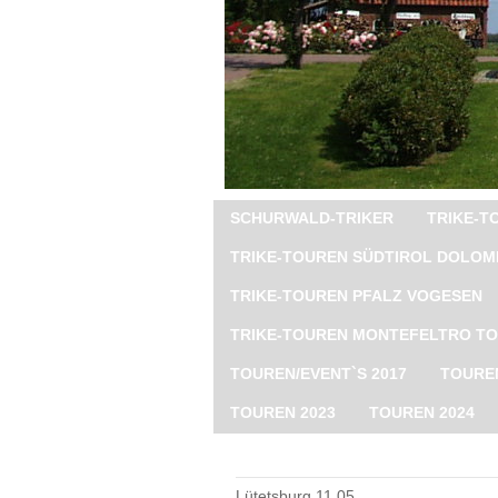
SCHURWALD-TRIKER
TRIKE-
TRIKE-TOUREN SÜDTIROL DOLOM
TRIKE-TOUREN PFALZ VOGESEN
TRIKE-TOUREN MONTEFELTRO T
TOUREN/EVENT`S 2017
TOUREN
TOUREN 2023
TOUREN 2024
Lütetsburg 11.05.