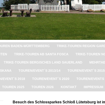
TOUREN BADEN-WÜRTTEMBERG
TRIKE-TOUREN REGION GAR
ITEN
TRIKE-TOUREN AB SANTA FOSCA
TRIKE-TOUREN N
TRIKE-TOUREN BERGISCHES LAND SAUERLAND
MEHRTAE
OSKANA
TOUREN/EVENT´S 2013/14
TOUREN/EVENT`S 2015
/EVENT´S 2018
TOUREN/EVENT`S 2020
TOUREN/EVENTS 
TOUREN 2025
TOUREN 2026
KONTAKT
IMPRESSUM
Besuch des Schlossparkes Schloß Lütetsburg ist 