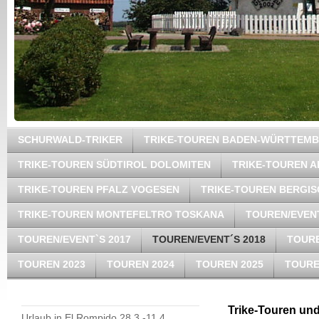
SCHURWALD-TRIKER
TRIKE-TOUREN BADEN-WÜRTTEM
TRIKE-TOUREN SÜDTIROL DOLOMITEN
TRIKE-TOUREN A
TRIKE-TOUREN PFALZ VOGESEN
TRIKE-TOUREN BERGI
TRIKE-TOUREN MONTEFELTRO TOSKANA
TOUREN/EVENT
TOUREN/EVENT`S 2017
TOUREN/EVENT´S 2018
TOURE
TOUREN 2023
TOUREN 2024
TOUREN 2025
TOURE
Trike-Touren und
Urlaub in El Rompido 28.3.-11.4.