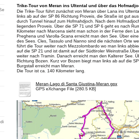
Trike-Tour von Meran ins Ultental und über das Hofmadjo
aße
Die Trike-Tour führt zunächst von Meran über Lana ins Ulten
links ab auf der SP 86 Richtung Proveis, die Straße ist gut au
durch Tunnel hinauf zum Hofmahdjoch. Nach dem Hofmadjoch 
liegenden Proveis. Über die SP 71 und SP 6 geht es nach Ru
Kilometer nach Marcena sieht man schon in der Ferne den La
Preghena und Varolla-Scana erreicht man den See. Über eine
des Sees. Cles, Tassulo und Nanno sind die nächsten Orte we
führt die Tour weiter nach Mezzolombardo wo man links abbi
auf die SP 21 und ist damit auf der Südtiroler Weinstraße.
Über
weiter nach Tramin. Danach erreicht man den Kalterer See. Ü
Richtung Bozen. Kurz vor Bozen biegt man links ab auf die S
Burgstall erreicht man Meran.
Die Tour ist ca. 140 Kilometer lang.
Meran-Lago di Santa Giustina-Meran.gpx
GPS eXchange File [280.5 KB]
di