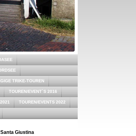
DASEE
ORDSEE
GIGE TRIKE-TOUREN
TOUREN/EVENT`S 2016
2021
TOUREN/EVENTS 2022
 Santa Giustina