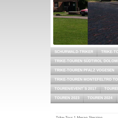
SCHURWALD-TRIKER
TRIKE-
TRIKE-TOUREN SÜDTIROL DOLOM
TRIKE-TOUREN PFALZ VOGESEN
TRIKE-TOUREN MONTEFELTRO T
TOUREN/EVENT`S 2017
TOUREN
TOUREN 2023
TOUREN 2024
Trike-Tour 1 Meran Sterzing