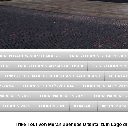
TOUREN BADEN-WÜRTTEMBERG
TRIKE-TOUREN REGION GAR
ITEN
TRIKE-TOUREN AB SANTA FOSCA
TRIKE-TOUREN N
TRIKE-TOUREN BERGISCHES LAND SAUERLAND
MEHRTAE
OSKANA
TOUREN/EVENT´S 2013/14
TOUREN/EVENT`S 2015
/EVENT´S 2018
TOUREN/EVENT`S 2020
TOUREN/EVENTS 
TOUREN 2025
TOUREN 2026
KONTAKT
IMPRESSUM
Trike-Tour von Meran über das Ultental zum Lago di