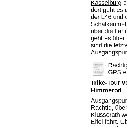
Kasselburg
e
dort geht es
der L46 und 
Schalkenmehr
über die Lan
geht es über
sind die letz
Ausgangspunk
Rachti
GPS eX
Trike-Tour v
Himmerod
Ausgangspunk
Rachtig, übe
Klüsserath w
Eifel fährt. 