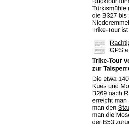
Rücktour füh
Türkismühle 
die B327 bis
Niederemmel.
Trike-Tour is
Rachti
GPS eX
Trike-Tour v
zur Talsper
Die etwa 140 
Kues und Mon
B269 nach Ri
erreicht man
man den
Sta
man die Mosel
der B53 zurü