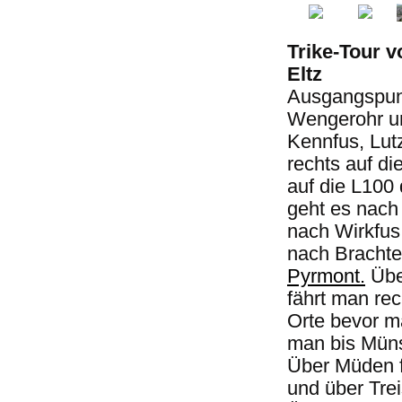
Trike-Tour 
Eltz
Ausgangspunkt
Wengerohr un
Kennfus, Lut
rechts auf di
auf die L100
geht es nach 
nach Wirkfus
nach Brachte
Pyrmont.
Über
fährt man re
Orte bevor m
man bis Müns
Über Müden f
und über Trei