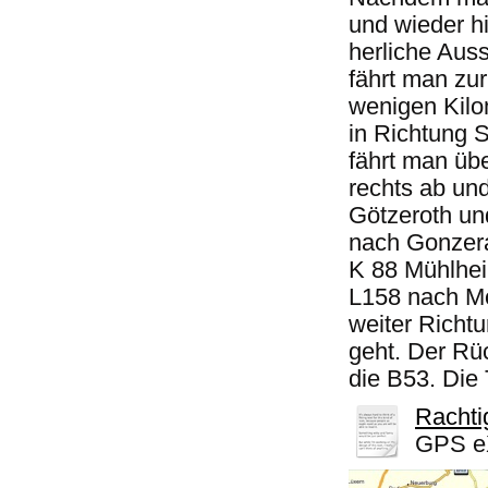
und wieder h
herliche Aus
fährt man zur
wenigen Kilo
in Richtung 
fährt man üb
rechts ab und
Götzeroth un
nach Gonzera
K 88 Mühlhei
L158 nach Mo
weiter Richtu
geht. Der Rü
die B53. Die 
Rachti
GPS eX