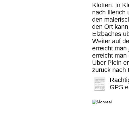
Klotten. In K
nach Illerich
den malerisc
den Ort kann
Elzbaches üb
Weiter auf d
erreicht man
erreicht man
Über Plein er
zurück nach R
Rachti
GPS eX