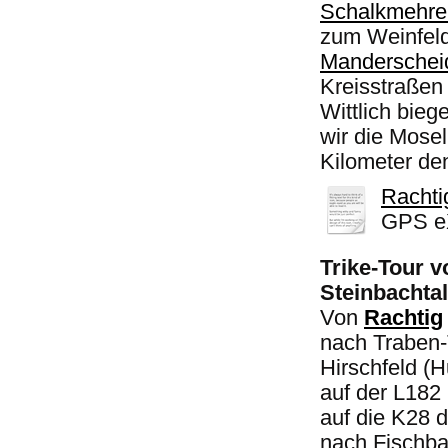
Schalkmehre
zum Weinfel
Manderschei
Kreisstraßen 
Wittlich bieg
wir die Mosel
Kilometer d
Rachti
GPS eX
Trike-Tour v
Steinbachtal
Von
Rachtig
nach Traben-
Hirschfeld (
auf der L182
auf die K28 
nach Fischba