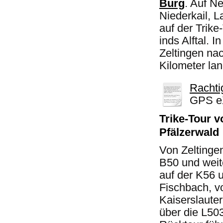
Burg
. Auf N
Niederkail, 
auf der Trike
inds Alftal. I
Zeltingen na
Kilometer la
Rachti
GPS eX
Trike-Tour 
Pfälzerwald
Von Zeltinge
B50 und weit
auf der K56 
Fischbach, vo
Kaiserslauter
über die L50