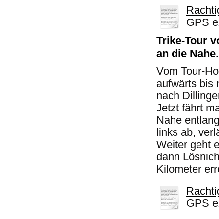
Rachti
GPS eX
Trike-Tour v
an die Nahe.
Vom Tour-Hot
aufwärts bis 
nach Dilling
Jetzt fährt 
Nahe entlang
links ab, ver
Weiter geht 
dann Lösnich
Kilometer err
Rachti
GPS eX