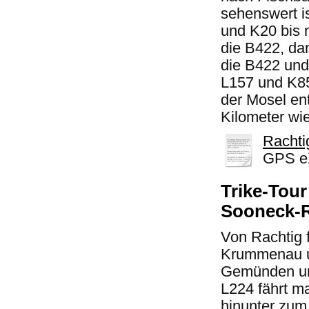
sehenswert i
und K20 bis n
die B422, dan
die B422 und
L157 und K85
der Mosel en
Kilometer w
Rachtig
GPS eX
Trike-Tour
Sooneck-
Von Rachtig f
Krummenau u
Gemünden und
L224 fährt m
hinunter zum