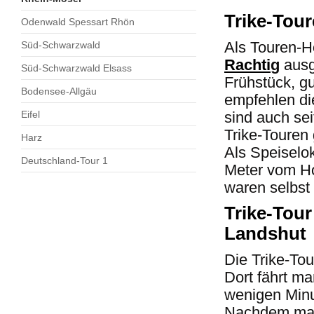
Trike-Tou
Odenwald Spessart Rhön
Als Touren-H
Süd-Schwarzwald
Rachti
g
ausge
Süd-Schwarzwald Elsass
Frühstück, g
Bodensee-Allgäu
empfehlen di
Eifel
sind auch sei
Trike-Touren
Harz
Als Speiselo
Deutschland-Tour 1
Meter vom Hot
waren selbst 
Trike-Tou
Landshut
Die Trike-To
Dort fährt ma
wenigen Minu
Nachdem man 