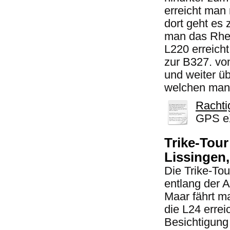
erreicht man
dort geht es 
man das Rhei
L220 erreich
zur B327. vo
und weiter ü
welchen man 
Rachti
GPS eX
Trike-Tou
Lissingen
Die Trike-Tou
entlang der 
Maar fährt m
die L24 erre
Besichtigung