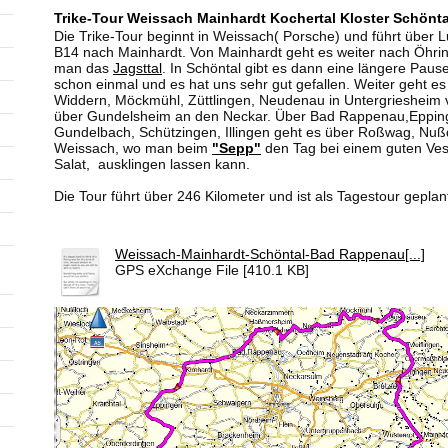
Trike-Tour Weissach Mainhardt Kochertal Kloster Schön
Die Trike-Tour beginnt in Weissach( Porsche) und führt über 
B14 nach Mainhardt. Von Mainhardt geht es weiter nach Öhri
man das
Jagsttal
. In Schöntal gibt es dann eine längere Paus
schon einmal und es hat uns sehr gut gefallen. Weiter geht es
Widdern, Möckmühl, Züttlingen, Neudenau in Untergriesheim v
über Gundelsheim an den Neckar. Über Bad Rappenau,Eppinge
Gundelbach, Schützingen, Illingen geht es über Roßwag, Nu
Weissach, wo man beim
"Sepp"
den Tag bei einem guten Ves
Salat, ausklingen lassen kann.
Die Tour führt über 246 Kilometer und ist als Tagestour geplan
Weissach-Mainhardt-Schöntal-Bad Rappenau[...]
GPS eXchange File [410.1 KB]