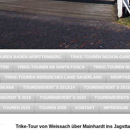
TOUREN BADEN-WÜRTTEMBERG
TRIKE-TOUREN REGION GAR
ITEN
TRIKE-TOUREN AB SANTA FOSCA
TRIKE-TOUREN N
TRIKE-TOUREN BERGISCHES LAND SAUERLAND
MEHRTAE
OSKANA
TOUREN/EVENT´S 2013/14
TOUREN/EVENT`S 2015
/EVENT´S 2018
TOUREN/EVENT`S 2020
TOUREN/EVENTS 
TOUREN 2025
TOUREN 2026
KONTAKT
IMPRESSUM
Trike-Tour von Weissach über Mainhardt ins Jagstta