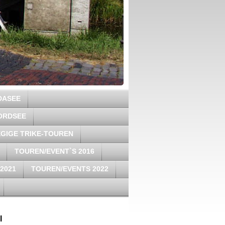
DASEE
ORDSEE
GIGE TRIKE-TOUREN
TOUREN/EVENT`S 2016
2021
TOUREN/EVENTS 2022
l