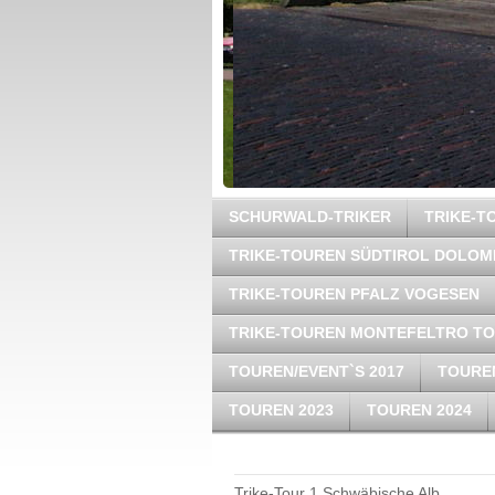
SCHURWALD-TRIKER
TRIKE-
TRIKE-TOUREN SÜDTIROL DOLOM
TRIKE-TOUREN PFALZ VOGESEN
TRIKE-TOUREN MONTEFELTRO T
TOUREN/EVENT`S 2017
TOUREN
TOUREN 2023
TOUREN 2024
Trike-Tour 1 Schwäbische Alb