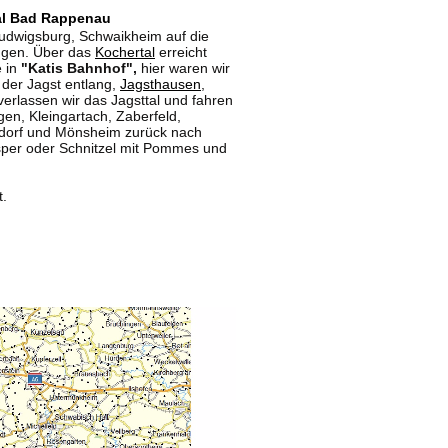
tal Bad Rappenau
Ludwigsburg, Schwaikheim auf die
ngen. Über das
Kochertal
erreicht
e in
"Katis Bahnhof",
hier waren wir
 der Jagst entlang,
Jagsthausen
,
erlassen wir das Jagsttal und fahren
n, Kleingartach, Zaberfeld,
ßdorf und Mönsheim zurück nach
per oder Schnitzel mit Pommes und
t.