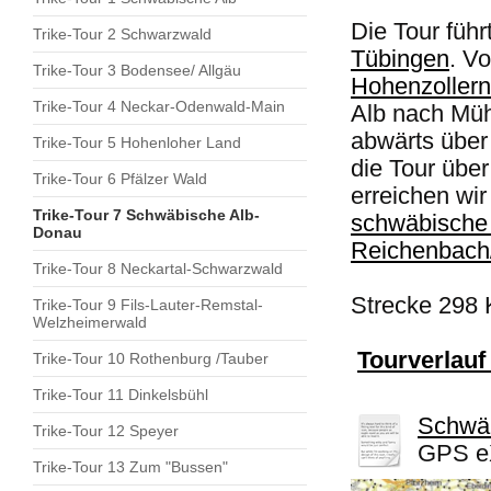
Die Tour füh
Trike-Tour 2 Schwarzwald
Tübingen
. V
Trike-Tour 3 Bodensee/ Allgäu
Hohenzollern
Trike-Tour 4 Neckar-Odenwald-Main
Alb nach Müh
abwärts über
Trike-Tour 5 Hohenloher Land
die Tour übe
Trike-Tour 6 Pfälzer Wald
erreichen wi
Trike-Tour 7 Schwäbische Alb-
schwäbische
Donau
Reichenbach/
Trike-Tour 8 Neckartal-Schwarzwald
Strecke 298 
Trike-Tour 9 Fils-Lauter-Remstal-
Welzheimerwald
Tourverlau
Trike-Tour 10 Rothenburg /Tauber
Trike-Tour 11 Dinkelsbühl
Schwäb
Trike-Tour 12 Speyer
GPS eX
Trike-Tour 13 Zum "Bussen"