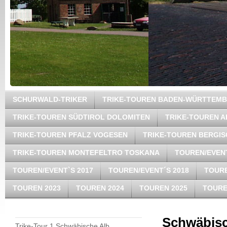
SCHURWALD-TRIKER
TRIKE-TOUREN BADEN-WÜRTTEM
TRIKE-TOUREN SÜDTIROL DOLOMITEN
TRIKE-TOUREN A
TRIKE-TOUREN PFALZ VOGESEN
TRIKE-TOUREN BERGI
TRIKE-TOUREN MONTEFELTRO TOSKANA
TOUREN/EVENT
TOUREN/EVENT`S 2017
TOUREN/EVENT´S 2018
TOURE
TOUREN 2023
TOUREN 2024
TOUREN 2025
TOURE
Schwäbisc
Trike-Tour 1 Schwäbische Alb