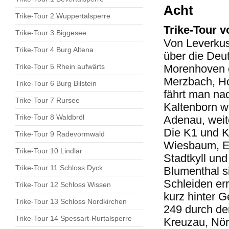
Acht
Trike-Tour 2 Wuppertalsperre
Trike-Tour v
Trike-Tour 3 Biggesee
Von Leverkus
Trike-Tour 4 Burg Altena
über die Deu
Trike-Tour 5 Rhein aufwärts
Morenhoven e
Merzbach, Ho
Trike-Tour 6 Burg Bilstein
fährt man nac
Trike-Tour 7 Rursee
Kaltenborn w
Trike-Tour 8 Waldbröl
Adenau, weit
Die K1 und K
Trike-Tour 9 Radevormwald
Wiesbaum, Es
Trike-Tour 10 Lindlar
Stadtkyll un
Trike-Tour 11 Schloss Dyck
Blumenthal s
Schleiden er
Trike-Tour 12 Schloss Wissen
kurz hinter G
Trike-Tour 13 Schloss Nordkirchen
249 durch de
Trike-Tour 14 Spessart-Rurtalsperre
Kreuzau, Nörv