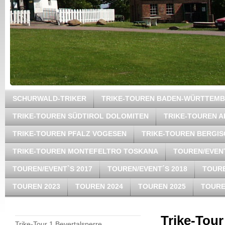
SCHURWALD-TRIKER
TRIKE-TOUREN BADEN-WÜRTTEM
TRIKE-TOUREN SÜDTIROL DOLOMITEN
TRIKE-TOUREN A
TRIKE-TOUREN PFALZ VOGESEN
TRIKE-TOUREN BERGI
TRIKE-TOUREN MONTEFELTRO TOSKANA
TOUREN/EVENT
TOUREN/EVENT`S 2017
TOUREN/EVENT´S 2018
TOURE
TOUREN 2023
TOUREN 2024
TOUREN 2025
TOURE
Trike-Tour
Trike-Tour 1 Bevertalsperre