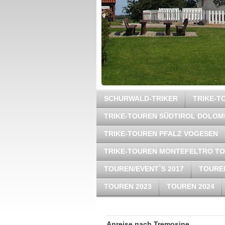
SCHURWALD-TRIKER
TRIKE-
TRIKE-TOUREN SÜDTIROL DOLOM
TRIKE-TOUREN PFALZ VOGESEN
TRIKE-TOUREN MONTEFELTRO T
TOUREN/EVENT`S 2017
TOUREN
TOUREN 2023
TOUREN 2024
Anreise nach Tremosine