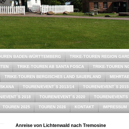
TOUREN BADEN-WÜRTTEMBERG
TRIKE-TOUREN REGION GAR
ITEN
TRIKE-TOUREN AB SANTA FOSCA
TRIKE-TOUREN N
TRIKE-TOUREN BERGISCHES LAND SAUERLAND
MEHRTAE
OSKANA
TOUREN/EVENT´S 2013/14
TOUREN/EVENT`S 2015
/EVENT´S 2018
TOUREN/EVENT`S 2020
TOUREN/EVENTS 
TOUREN 2025
TOUREN 2026
KONTAKT
IMPRESSUM
Anreise von Lichtenwald nach Tremosine