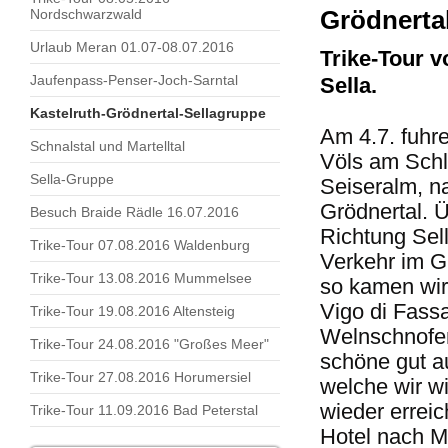
Nordschwarzwald
Grödnertal
Urlaub Meran 01.07-08.07.2016
Trike-Tour v
Jaufenpass-Penser-Joch-Sarntal
Sella.
Kastelruth-Grödnertal-Sellagruppe
Am 4.7. fuhr
Schnalstal und Martelltal
Völs am Schl
Sella-Gruppe
Seiseralm, na
Grödnertal. 
Besuch Braide Rädle 16.07.2016
Richtung Sell
Trike-Tour 07.08.2016 Waldenburg
Verkehr im G
Trike-Tour 13.08.2016 Mummelsee
so kamen wir
Vigo di Fass
Trike-Tour 19.08.2016 Altensteig
Welnschnofen
Trike-Tour 24.08.2016 "Großes Meer"
schöne gut a
Trike-Tour 27.08.2016 Horumersiel
welche wir w
wieder erreic
Trike-Tour 11.09.2016 Bad Peterstal
Hotel nach M