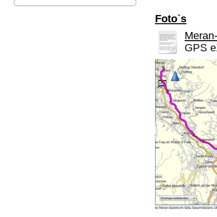
Foto`s
Meran-
GPS eX