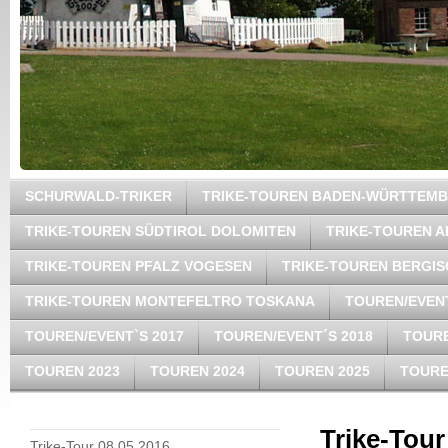
SCHURWALD-TRIKER
TRIKE-TOUREN BADEN-WÜRTTEM
TRIKE-TOUREN SÜDTIROL DOLOMITEN
TRIKE-TOUREN A
TRIKE-TOUREN PFALZ VOGESEN
TRIKE-TOUREN BERGI
TRIKE-TOUREN MONTEFELTRO TOSKANA
TOUREN/EVENT
TOUREN/EVENT`S 2017
TOUREN/EVENT´S 2018
TOURE
TOUREN 2023
TOUREN 2024
TOUREN 2025
TOURE
Trike-Tour
Trike-Tour 08.05.2016