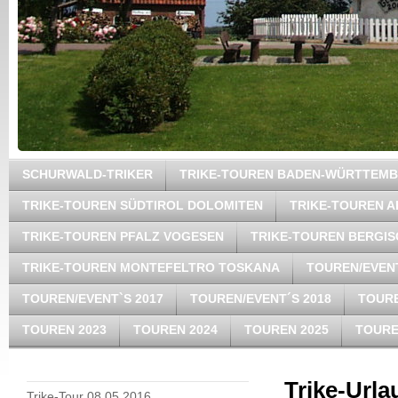
SCHURWALD-TRIKER
TRIKE-TOUREN BADEN-WÜRTTEM
TRIKE-TOUREN SÜDTIROL DOLOMITEN
TRIKE-TOUREN A
TRIKE-TOUREN PFALZ VOGESEN
TRIKE-TOUREN BERGI
TRIKE-TOUREN MONTEFELTRO TOSKANA
TOUREN/EVENT
TOUREN/EVENT`S 2017
TOUREN/EVENT´S 2018
TOURE
TOUREN 2023
TOUREN 2024
TOUREN 2025
TOURE
Trike-Urla
Trike-Tour 08.05.2016