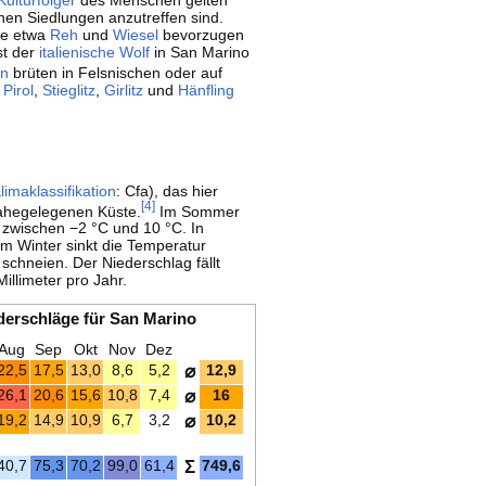
Kulturfolger
des Menschen gelten
en Siedlungen anzutreffen sind.
ie etwa
Reh
und
Wiesel
bevorzugen
st der
italienische Wolf
in San Marino
en
brüten in Felsnischen oder auf
,
Pirol
,
Stieglitz
,
Girlitz
und
Hänfling
Klimaklassifikation
: Cfa), das hier
[
4
]
nahegelegenen Küste.
Im Sommer
 zwischen −2 °C und 10 °C. In
 Winter sinkt die Temperatur
schneien. Der Niederschlag fällt
illimeter pro Jahr.
derschläge für San Marino
Aug
Sep
Okt
Nov
Dez
22,5
17,5
13,0
8,6
5,2
⌀
12,9
26,1
20,6
15,6
10,8
7,4
⌀
16
19,2
14,9
10,9
6,7
3,2
⌀
10,2
40,7
75,3
70,2
99,0
61,4
Σ
749,6