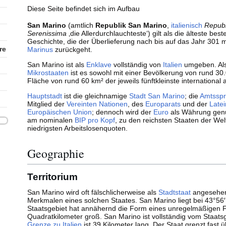
Diese Seite befindet sich im Aufbau
San Marino
(amtlich
Republik San Marino
,
italienisch
Repubb
Serenissima
‚
die Allerdurchlauchteste
‘
) gilt als die älteste be
Geschichte, die der Überlieferung nach bis auf das Jahr 301 
re
Marinus
zurückgeht.
San Marino ist als
Enklave
vollständig von
Italien
umgeben. Als
Mikrostaaten
ist es sowohl mit einer Bevölkerung von rund 30
Fläche von rund 60 km² der jeweils fünftkleinste internationa
Hauptstadt
ist die gleichnamige
Stadt San Marino
; die
Amtssp
Mitglied der
Vereinten Nationen
, des
Europarats
und der
Late
Europäischen Union
; dennoch wird der
Euro
als Währung genu
am nominalen
BIP pro Kopf
, zu den reichsten Staaten der Wel
niedrigsten Arbeitslosenquoten.
Geographie
Territorium
San Marino wird oft fälschlicherweise als
Stadtstaat
angesehen,
Merkmalen eines solchen Staates. San Marino liegt bei 43°56
Staatsgebiet hat annähernd die Form eines unregelmäßigen Fü
Quadratkilometer groß. San Marino ist vollständig vom Staatsg
Grenze zu Italien
ist 39 Kilometer lang. Der Staat grenzt fast ü