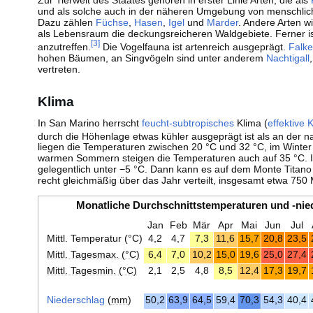
Zur Tierwelt des Staates gehören in erster Linie Arten, die als
und als solche auch in der näheren Umgebung von menschlich
Dazu zählen
Füchse
,
Hasen
,
Igel
und
Marder
. Andere Arten w
als Lebensraum die deckungsreicheren Waldgebiete. Ferner i
[
3
]
anzutreffen.
Die Vogelfauna ist artenreich ausgeprägt.
Falk
hohen Bäumen, an Singvögeln sind unter anderem
Nachtigall
vertreten.
Klima
In San Marino herrscht
feucht-subtropisches
Klima (
effektive 
durch die Höhenlage etwas kühler ausgeprägt ist als an der 
liegen die Temperaturen zwischen 20 °C und 32 °C, im Winter
warmen Sommern steigen die Temperaturen auch auf 35 °C. Im
gelegentlich unter −5 °C. Dann kann es auf dem Monte Titano 
recht gleichmäßig über das Jahr verteilt, insgesamt etwa 750 M
Monatliche Durchschnittstemperaturen und -nie
Jan
Feb
Mär
Apr
Mai
Jun
Jul
Mittl. Temperatur (°C)
4,2
4,7
7,3
11,6
15,7
20,8
23,5
Mittl. Tagesmax. (°C)
6,4
7,0
10,2
15,0
19,6
25,0
27,4
Mittl. Tagesmin. (°C)
2,1
2,5
4,8
8,5
12,4
17,3
19,7
Niederschlag
(
mm
)
50,2
63,9
64,5
59,4
70,3
54,3
40,4