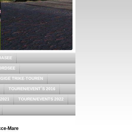
DASEE
ORDSEE
GIGE TRIKE-TOUREN
TOUREN/EVENT`S 2016
2021
TOUREN/EVENTS 2022
cce-Mare