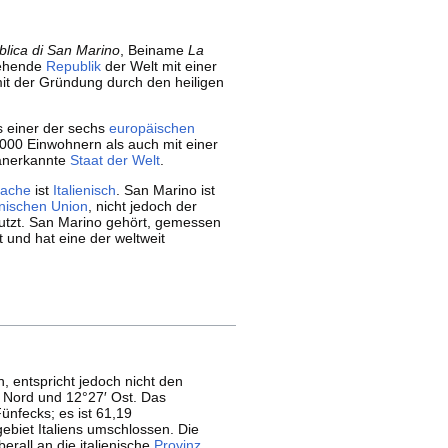
lica di San Marino
, Beiname
La
stehende
Republik
der Welt mit einer
mit der Gründung durch den heiligen
 einer der sechs
europäischen
.000 Einwohnern als auch mit einer
l anerkannte
Staat der Welt
.
rache
ist
Italienisch
. San Marino ist
inischen Union
, nicht jedoch der
tzt. San Marino gehört, gemessen
t und hat eine der weltweit
 entspricht jedoch nicht den
′ Nord und 12°27′ Ost. Das
nfecks; es ist 61,19
ebiet Italiens umschlossen. Die
berall an die italienische
Provinz