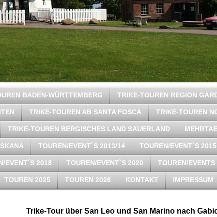
TOUREN BADEN-WÜRTTEMBERG
TRIKE-TOUREN REGION GAR
ITEN
TRIKE-TOUREN AB SANTA FOSCA
TRIKE-TOUREN N
TRIKE-TOUREN BERGISCHES LAND SAUERLAND
MEHRTAE
OSKANA
TOUREN/EVENT´S 2013/14
TOUREN/EVENT`S 2015
/EVENT´S 2018
TOUREN/EVENT`S 2020
TOUREN/EVENTS 
TOUREN 2025
TOUREN 2026
KONTAKT
IMPRESSUM
Trike-Tour über San Leo und San Marino nach Gabi