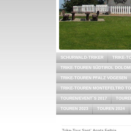
SCHURWALD-TRIKER
TRIKE-
TRIKE-TOUREN SÜDTIROL DOLOM
TRIKE-TOUREN PFALZ VOGESEN
TRIKE-TOUREN MONTEFELTRO T
TOUREN/EVENT`S 2017
TOUREN
TOUREN 2023
TOUREN 2024
Trike-Tour Sant` Agata Feltria