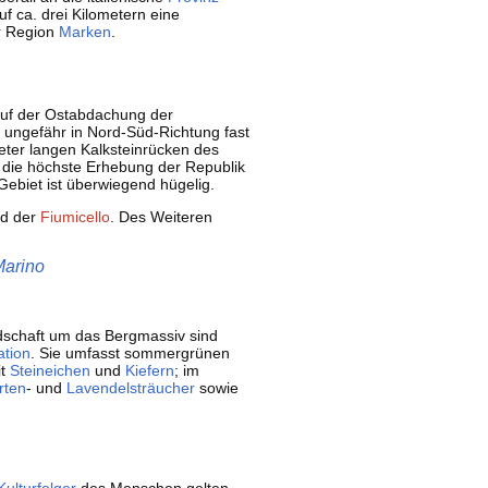
uf ca. drei Kilometern eine
r Region
Marken
.
uf der Ostabdachung der
d ungefähr in Nord-Süd-Richtung fast
eter langen Kalksteinrücken des
 die höchste Erhebung der Republik
 Gebiet ist überwiegend hügelig.
d der
Fiumicello
. Des Weiteren
Marino
dschaft um das Bergmassiv sind
ation
. Sie umfasst sommergrünen
it
Steineichen
und
Kiefern
; im
rten
- und
Lavendelsträucher
sowie