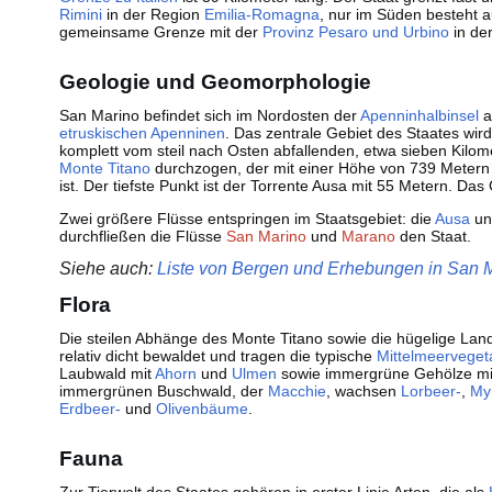
Rimini
in der Region
Emilia-Romagna
, nur im Süden besteht a
gemeinsame Grenze mit der
Provinz Pesaro und Urbino
in de
Geologie und Geomorphologie
San Marino befindet sich im Nordosten der
Apenninhalbinsel
a
etruskischen
Apenninen
. Das zentrale Gebiet des Staates wir
komplett vom steil nach Osten abfallenden, etwa sieben Kilom
Monte Titano
durchzogen, der mit einer Höhe von 739 Metern
ist. Der tiefste Punkt ist der Torrente Ausa mit 55 Metern. Das
Zwei größere Flüsse entspringen im Staatsgebiet: die
Ausa
un
durchfließen die Flüsse
San Marino
und
Marano
den Staat.
Siehe auch:
Liste von Bergen und Erhebungen in San 
Flora
Die steilen Abhänge des Monte Titano sowie die hügelige Lan
relativ dicht bewaldet und tragen die typische
Mittelmeerveget
Laubwald mit
Ahorn
und
Ulmen
sowie immergrüne Gehölze m
immergrünen Buschwald, der
Macchie
, wachsen
Lorbeer-
,
My
Erdbeer-
und
Olivenbäume
.
Fauna