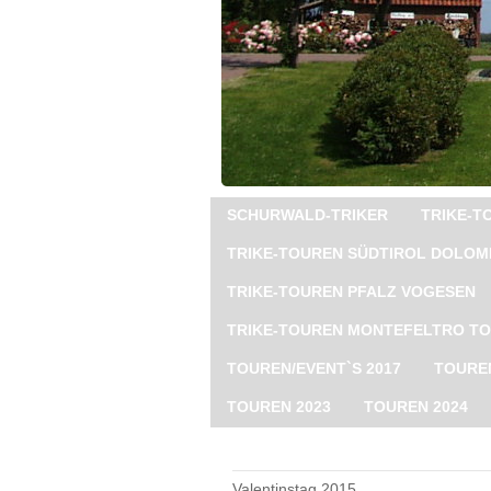
SCHURWALD-TRIKER
TRIKE-
TRIKE-TOUREN SÜDTIROL DOLOM
TRIKE-TOUREN PFALZ VOGESEN
TRIKE-TOUREN MONTEFELTRO T
TOUREN/EVENT`S 2017
TOUREN
TOUREN 2023
TOUREN 2024
Valentinstag 2015