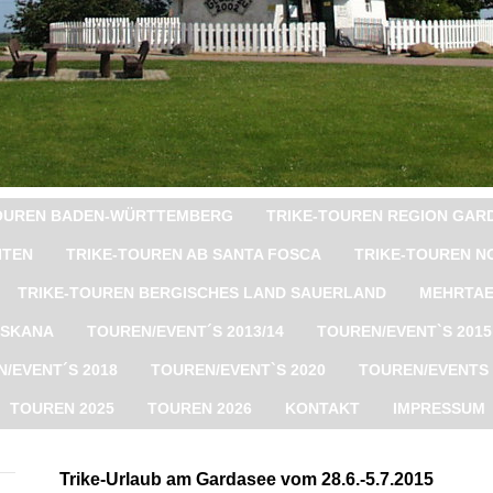
TOUREN BADEN-WÜRTTEMBERG
TRIKE-TOUREN REGION GAR
ITEN
TRIKE-TOUREN AB SANTA FOSCA
TRIKE-TOUREN N
TRIKE-TOUREN BERGISCHES LAND SAUERLAND
MEHRTAE
OSKANA
TOUREN/EVENT´S 2013/14
TOUREN/EVENT`S 2015
/EVENT´S 2018
TOUREN/EVENT`S 2020
TOUREN/EVENTS 
TOUREN 2025
TOUREN 2026
KONTAKT
IMPRESSUM
Trike-Urlaub am Gardasee vom 28.6.-5.7.2015