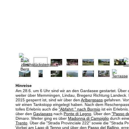
Hinreise
Am 28.6. um 6 Uhr sind wir an den Gardasee gestartet. Über
weiter über Memmingen, Lindau, Bregenz Richtung Landeck. 
2015 gesperrt ist, sind wir über den
Arlbergpass
gefahren. Von
wir einen Tankstopp eingelegt haben. Nach dem Reschenpass
tolles Erlebnis auch die
"Abfahrt " nach Bormio
ist ein Erlebni
über den
Gaviapass
nach
Ponte di Legno
. Über den
"Passo de
Dimaro. Weiter ging es über
Madonna di Campiglio
durch eine
Trento
. Über die "Strada Provinciale 222" sowie die "Strada Pro
Vorbei am
Lago di Tenno
und über den
Passo del Ballino
, err