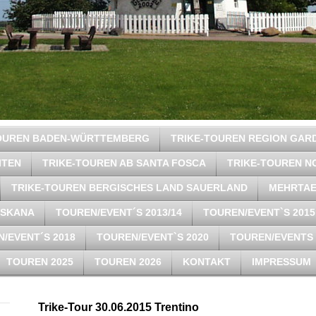
TOUREN BADEN-WÜRTTEMBERG
TRIKE-TOUREN REGION GAR
ITEN
TRIKE-TOUREN AB SANTA FOSCA
TRIKE-TOUREN N
TRIKE-TOUREN BERGISCHES LAND SAUERLAND
MEHRTAE
OSKANA
TOUREN/EVENT´S 2013/14
TOUREN/EVENT`S 2015
/EVENT´S 2018
TOUREN/EVENT`S 2020
TOUREN/EVENTS 
TOUREN 2025
TOUREN 2026
KONTAKT
IMPRESSUM
Trike-Tour 30.06.2015 Trentino