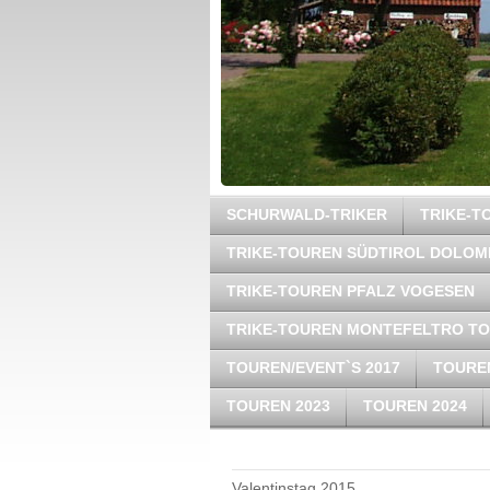
SCHURWALD-TRIKER
TRIKE-
TRIKE-TOUREN SÜDTIROL DOLOM
TRIKE-TOUREN PFALZ VOGESEN
TRIKE-TOUREN MONTEFELTRO T
TOUREN/EVENT`S 2017
TOUREN
TOUREN 2023
TOUREN 2024
Valentinstag 2015