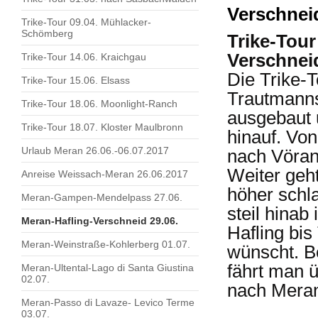
Verschnei
Trike-Tour 09.04. Mühlacker-
Schömberg
Trike-Tour
Verschnei
Trike-Tour 14.06. Kraichgau
Die Trike-
Trike-Tour 15.06. Elsass
Trautmannsd
Trike-Tour 18.06. Moonlight-Ranch
ausgebaut u
Trike-Tour 18.07. Kloster Maulbronn
hinauf. Von
Urlaub Meran 26.06.-06.07.2017
nach Vöran
Weiter geht
Anreise Weissach-Meran 26.06.2017
höher schl
Meran-Gampen-Mendelpass 27.06.
steil hinab
Meran-Hafling-Verschneid 29.06.
Hafling bis
Meran-Weinstraße-Kohlerberg 01.07.
wünscht. B
fährt man ü
Meran-Ultental-Lago di Santa Giustina
02.07.
nach Meran.
Meran-Passo di Lavaze- Levico Terme
03.07.