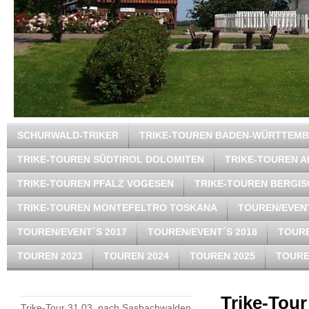
SCHURWALD-TRIKER
TRIKE-TOUREN BADEN-WÜRTTEM
TRIKE-TOUREN SÜDTIROL DOLOMITEN
TRIKE-TOUREN A
TRIKE-TOUREN PFALZ VOGESEN
TRIKE-TOUREN BERGI
TRIKE-TOUREN MONTEFELTRO TOSKANA
TOUREN/EVENT
TOUREN/EVENT`S 2017
TOUREN/EVENT´S 2018
TOURE
TOUREN 2023
TOUREN 2024
TOUREN 2025
TOURE
Trike-Tour
Trike-Tour 31.03. nach Sasbachwalden