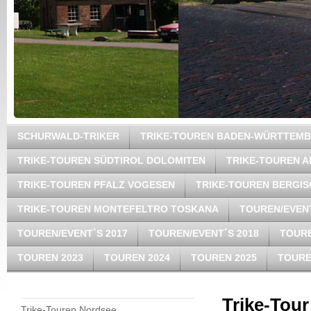
SCHURWALD-TRIKER
TRIKE-TOUREN BADEN-WÜRTTEM
TRIKE-TOUREN SÜDTIROL DOLOMITEN
TRIKE-TOUREN A
TRIKE-TOUREN PFALZ VOGESEN
TRIKE-TOUREN BERGI
TRIKE-TOUREN MONTEFELTRO TOSKANA
TOUREN/EVENT
TOUREN/EVENT`S 2017
TOUREN/EVENT´S 2018
TOURE
TOUREN 2023
TOUREN 2024
TOUREN 2025
TOURE
Trike-Tou
Trike-Touren Nordsee