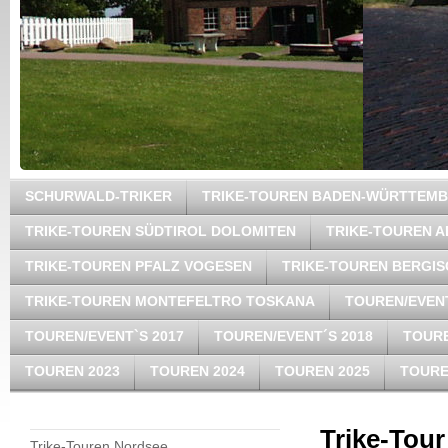
SCHURWALD-TRIKER
TRIKE-TOUREN BADEN-WÜRTTEM
TRIKE-TOUREN SÜDTIROL DOLOMITEN
TRIKE-TOUREN A
TRIKE-TOUREN PFALZ VOGESEN
TRIKE-TOUREN BERGI
TRIKE-TOUREN MONTEFELTRO TOSKANA
TOUREN/EVENT
TOUREN/EVENT`S 2017
TOUREN/EVENT´S 2018
TOURE
TOUREN 2023
TOUREN 2024
TOUREN 2025
TOURE
Trike-Tour
Trike-Touren Nordsee