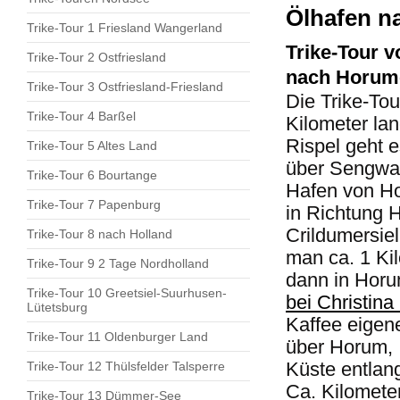
Ölhafen n
Trike-Tour 1 Friesland Wangerland
Trike-Tour 
Trike-Tour 2 Ostfriesland
nach Horume
Trike-Tour 3 Ostfriesland-Friesland
Die Trike-Tou
Trike-Tour 4 Barßel
Kilometer la
Rispel geht e
Trike-Tour 5 Altes Land
über Sengwar
Trike-Tour 6 Bourtange
Hafen von Ho
Trike-Tour 7 Papenburg
in Richtung 
Crildumersiel
Trike-Tour 8 nach Holland
man ca. 1 Kil
Trike-Tour 9 2 Tage Nordholland
dann in Horu
Trike-Tour 10 Greetsiel-Suurhusen-
bei Christina
Lütetsburg
Kaffee eigen
Trike-Tour 11 Oldenburger Land
über Horum, 
Küste entlan
Trike-Tour 12 Thülsfelder Talsperre
Ca. Kilomete
Trike-Tour 13 Dümmer-See